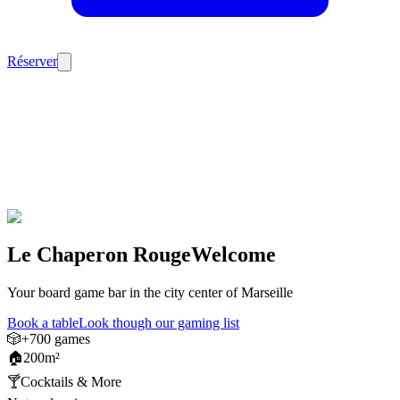
Réserver
Le Chaperon Rouge
Welcome
Your board game bar in the city center of Marseille
Book a table
Look though our gaming list
🎲
+700 games
🏠
200m²
🍸
Cocktails & More