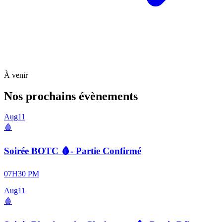
À venir
Nos prochains évènements
Aug
11
🩸
Soirée BOTC 🩸- Partie Confirmé
07H30 PM
Aug
11
🩸