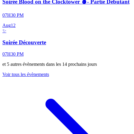
Soirée Blood on the Clocktower 🩸- Partie Débutant
07H30 PM
Aug
12
✨
Soirée Découverte
07H30 PM
et
5
autre
s
évènement
s
dans les 14 prochains jours
Voir tous les évènements