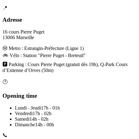
📍
Adresse
16 cours Pierre Puget
13006 Marseille
Ⓜ️ Metro : Estrangin-Préfecture (Ligne 1)
🚲 Vélo : Station "Pierre Puget - Breteuil"
🅿️ Parking : Cours Pierre Puget (gratuit dès 19h), Q-Park Cours
d’Estienne d’Orves (50m)
🕐
Opening time
Lundi - Jeudi
17h - 01h
Vendredi
17h - 02h
Samedi
14h - 02h
Dimanche
14h - 00h
📞