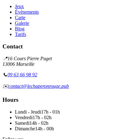
Jeux
Évènements
Carte
Galerie
Blog
Tarifs
Contact
📍
16 Cours Pierre Puget
13006 Marseille
📞
09 63 66 98 92
✉️
contact@lechaperonrouge.pub
Hours
Lundi - Jeudi
17h - 01h
Vendredi
17h - 02h
Samedi
14h - 02h
Dimanche
14h - 00h