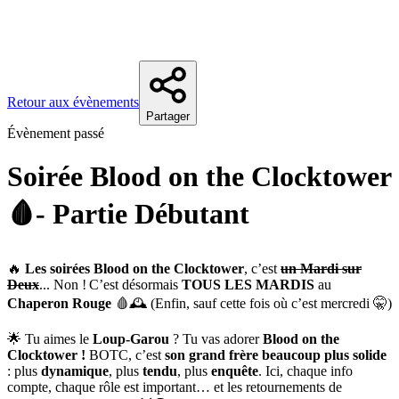
Retour aux évènements
Partager
Évènement passé
Soirée Blood on the Clocktower
🩸- Partie Débutant
🔥
Les soirées Blood on the Clocktower
, c’est
un
Mardi sur
Deux
... Non ! C’est désormais
TOUS LES MARDIS
au
Chaperon Rouge
🩸🕰️ (Enfin, sauf cette fois où c’est mercredi 🤫)
🌟 Tu aimes le
Loup-Garou
? Tu vas
adorer
Blood on the
Clocktower !
BOTC, c’est
son grand frère beaucoup plus solide
: plus
dynamique
, plus
tendu
, plus
enquête
. Ici, chaque info
compte, chaque rôle est important… et les retournements de