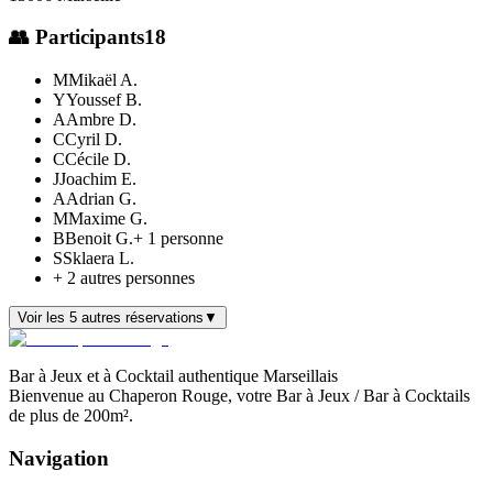
👥 Participants
18
M
Mikaël A.
Y
Youssef B.
A
Ambre D.
C
Cyril D.
C
Cécile D.
J
Joachim E.
A
Adrian G.
M
Maxime G.
B
Benoit G.
+
1
personne
S
Sklaera L.
+
2
autre
s
personne
s
Voir les 5 autres réservations
▼
Bar à Jeux et à Cocktail authentique Marseillais
Bienvenue au Chaperon Rouge, votre Bar à Jeux / Bar à Cocktails
de plus de 200m².
Navigation