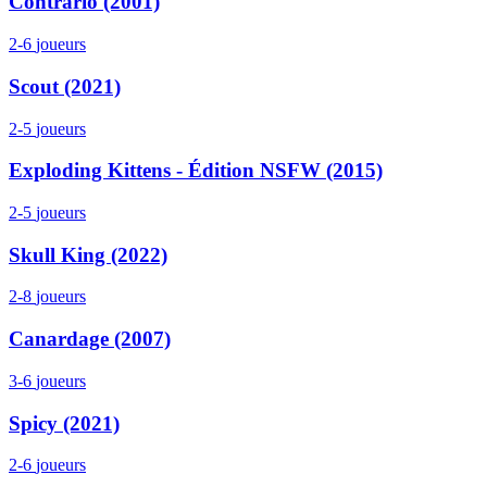
Contrario (2001)
2-6
joueurs
Scout (2021)
2-5
joueurs
Exploding Kittens - Édition NSFW (2015)
2-5
joueurs
Skull King (2022)
2-8
joueurs
Canardage (2007)
3-6
joueurs
Spicy (2021)
2-6
joueurs