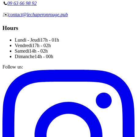
📞
09 63 66 98 92
✉️
contact@lechaperonrouge.pub
Hours
Lundi - Jeudi
17h - 01h
Vendredi
17h - 02h
Samedi
14h - 02h
Dimanche
14h - 00h
Follow us
: