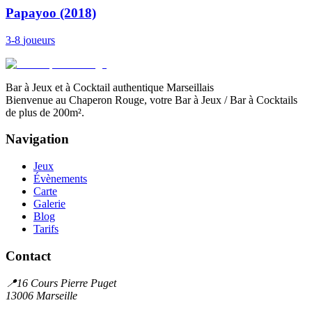
Papayoo (2018)
3-8
joueurs
Bar à Jeux et à Cocktail authentique Marseillais
Bienvenue au Chaperon Rouge, votre Bar à Jeux / Bar à Cocktails
de plus de 200m².
Navigation
Jeux
Évènements
Carte
Galerie
Blog
Tarifs
Contact
📍
16 Cours Pierre Puget
13006 Marseille