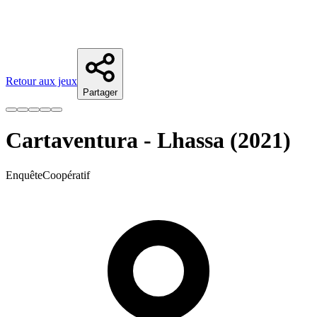
Retour aux jeux
Partager
Cartaventura - Lhassa (2021)
Enquête
Coopératif