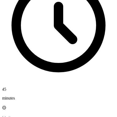
45
minutes
🟡