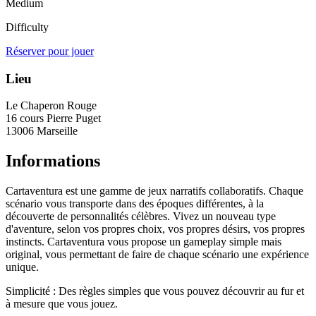
Medium
Difficulty
Réserver pour jouer
Lieu
Le Chaperon Rouge
16 cours Pierre Puget
13006 Marseille
Informations
Cartaventura est une gamme de jeux narratifs collaboratifs. Chaque
scénario vous transporte dans des époques différentes, à la
découverte de personnalités célèbres. Vivez un nouveau type
d'aventure, selon vos propres choix, vos propres désirs, vos propres
instincts. Cartaventura vous propose un gameplay simple mais
original, vous permettant de faire de chaque scénario une expérience
unique.
Simplicité : Des règles simples que vous pouvez découvrir au fur et
à mesure que vous jouez.