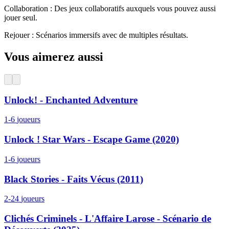
Collaboration : Des jeux collaboratifs auxquels vous pouvez aussi
jouer seul.
Rejouer : Scénarios immersifs avec de multiples résultats.
Vous aimerez aussi
Unlock! - Enchanted Adventure
1-6
joueurs
Unlock ! Star Wars - Escape Game (2020)
1-6
joueurs
Black Stories - Faits Vécus (2011)
2-24
joueurs
Clichés Criminels - L'Affaire Larose - Scénario de