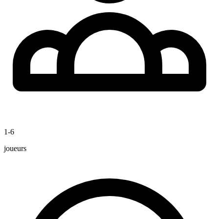
1-6
joueurs