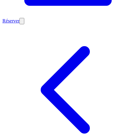
Réserver