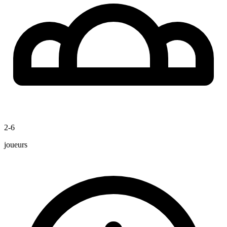
2-6
joueurs