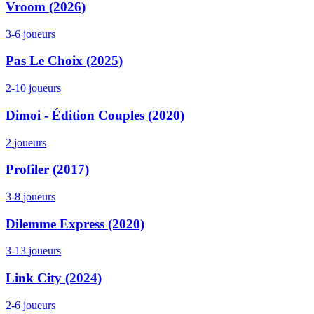
Vroom (2026)
3-6
joueurs
Pas Le Choix (2025)
2-10
joueurs
Dimoi - Édition Couples (2020)
2
joueurs
Profiler (2017)
3-8
joueurs
Dilemme Express (2020)
3-13
joueurs
Link City (2024)
2-6
joueurs