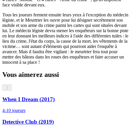
face visible devant eux.
Tous les joueurs ferment ensuite leurs yeux à l'exception du médecin
légiste, et le Meurtrier les ouvre pour lui désigner secrètement son
mobile et son arme du crime parmi les cartes qui sont situées devant
lui. Le médecin légiste devra mener les enquêteurs sur la bonne piste
en leur donnant les meilleurs indices à l'aide des différentes tuiles : le
lieu du crime, l'état du corps, la cause de la mort, les vêtements de la
victime… sont autant d'éléments qui pourront aider l'enquête à
avancer. Mais il faudra être vigilant : le meurtrier fera tout pour
mettre des bâtons dans les roues des enquêteurs et faire accuser un
innocent à sa place !
Vous aimerez aussi
When I Dream (2017)
4-10
joueurs
Detective Club (2019)