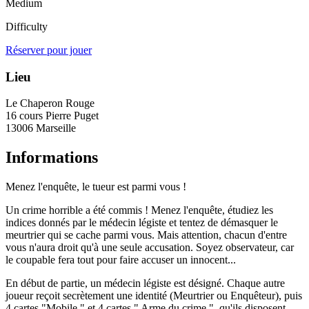
Medium
Difficulty
Réserver pour jouer
Lieu
Le Chaperon Rouge
16 cours Pierre Puget
13006 Marseille
Informations
Menez l'enquête, le tueur est parmi vous !
Un crime horrible a été commis ! Menez l'enquête, étudiez les
indices donnés par le médecin légiste et tentez de démasquer le
meurtrier qui se cache parmi vous. Mais attention, chacun d'entre
vous n'aura droit qu'à une seule accusation. Soyez observateur, car
le coupable fera tout pour faire accuser un innocent...
En début de partie, un médecin légiste est désigné. Chaque autre
joueur reçoit secrètement une identité (Meurtrier ou Enquêteur), puis
4 cartes "Mobile " et 4 cartes " Arme du crime ", qu'ils disposent