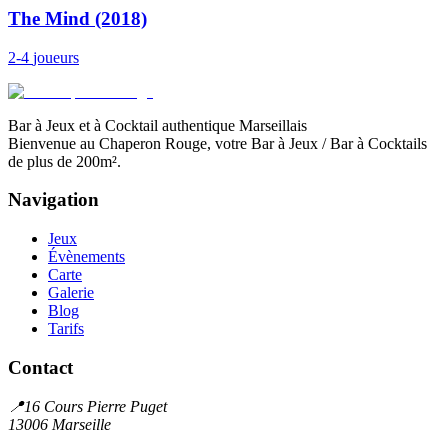
The Mind (2018)
2-4
joueurs
Bar à Jeux et à Cocktail authentique Marseillais
Bienvenue au Chaperon Rouge, votre Bar à Jeux / Bar à Cocktails
de plus de 200m².
Navigation
Jeux
Évènements
Carte
Galerie
Blog
Tarifs
Contact
📍
16 Cours Pierre Puget
13006 Marseille