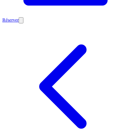
Réserver