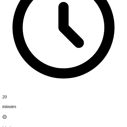
20
minutes
🟡