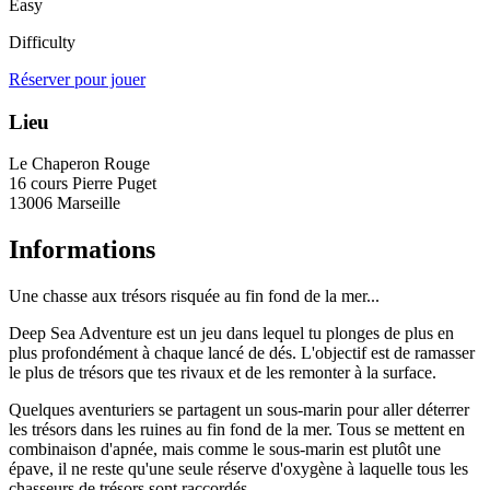
Easy
Difficulty
Réserver pour jouer
Lieu
Le Chaperon Rouge
16 cours Pierre Puget
13006 Marseille
Informations
Une chasse aux trésors risquée au fin fond de la mer...
Deep Sea Adventure est un jeu dans lequel tu plonges de plus en
plus profondément à chaque lancé de dés. L'objectif est de ramasser
le plus de trésors que tes rivaux et de les remonter à la surface.
Quelques aventuriers se partagent un sous-marin pour aller déterrer
les trésors dans les ruines au fin fond de la mer. Tous se mettent en
combinaison d'apnée, mais comme le sous-marin est plutôt une
épave, il ne reste qu'une seule réserve d'oxygène à laquelle tous les
chasseurs de trésors sont raccordés.