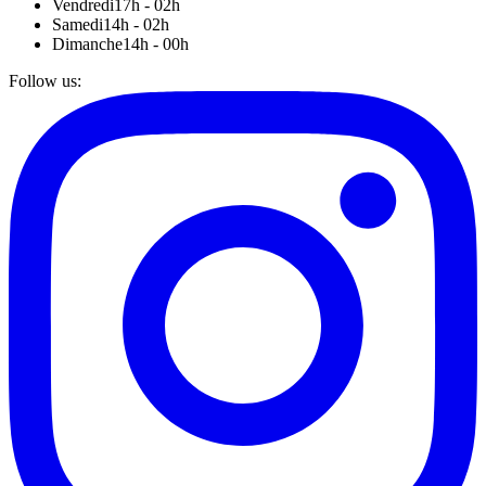
Vendredi
17h - 02h
Samedi
14h - 02h
Dimanche
14h - 00h
Follow us
: