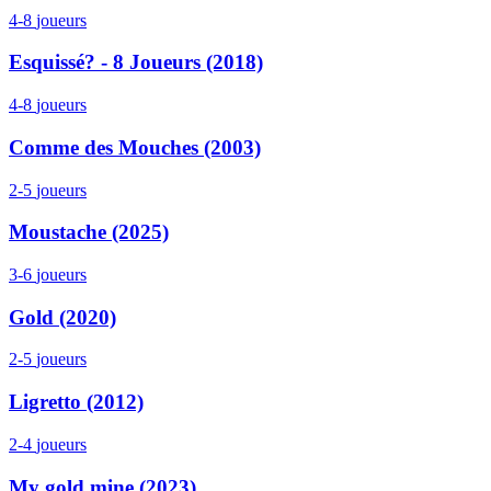
4-8
joueurs
Esquissé? - 8 Joueurs (2018)
4-8
joueurs
Comme des Mouches (2003)
2-5
joueurs
Moustache (2025)
3-6
joueurs
Gold (2020)
2-5
joueurs
Ligretto (2012)
2-4
joueurs
My gold mine (2023)