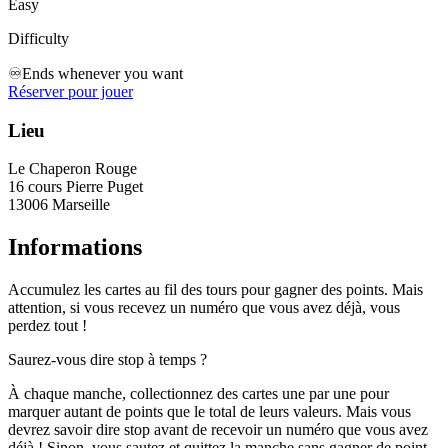
Easy
Difficulty
♾️
Ends whenever you want
Réserver pour jouer
Lieu
Le Chaperon Rouge
16 cours Pierre Puget
13006 Marseille
Informations
Accumulez les cartes au fil des tours pour gagner des points. Mais
attention, si vous recevez un numéro que vous avez déjà, vous
perdez tout !
Saurez-vous dire stop à temps ?
À chaque manche, collectionnez des cartes une par une pour
marquer autant de points que le total de leurs valeurs. Mais vous
devrez savoir dire stop avant de recevoir un numéro que vous avez
déjà ! Sinon, vous sautez et quittez la manche sans gagner de point...