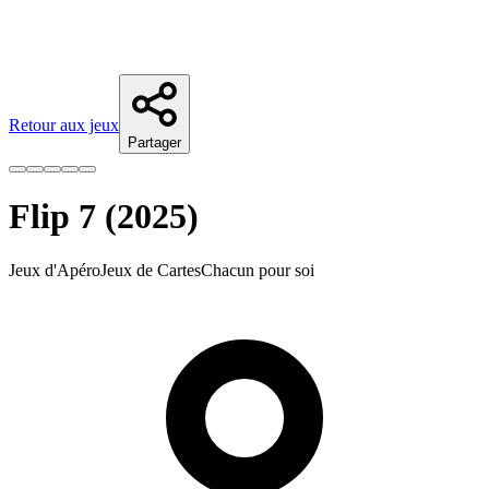
Retour aux jeux
Partager
Flip 7 (2025)
Jeux d'Apéro
Jeux de Cartes
Chacun pour soi