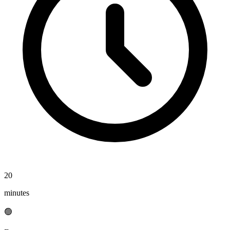
20
minutes
🟢