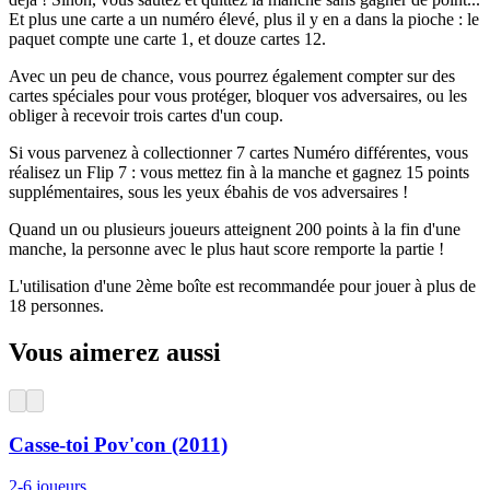
Et plus une carte a un numéro élevé, plus il y en a dans la pioche : le
paquet compte une carte 1, et douze cartes 12.
Avec un peu de chance, vous pourrez également compter sur des
cartes spéciales pour vous protéger, bloquer vos adversaires, ou les
obliger à recevoir trois cartes d'un coup.
Si vous parvenez à collectionner 7 cartes Numéro différentes, vous
réalisez un Flip 7 : vous mettez fin à la manche et gagnez 15 points
supplémentaires, sous les yeux ébahis de vos adversaires !
Quand un ou plusieurs joueurs atteignent 200 points à la fin d'une
manche, la personne avec le plus haut score remporte la partie !
L'utilisation d'une 2ème boîte est recommandée pour jouer à plus de
18 personnes.
Vous aimerez aussi
Casse-toi Pov'con (2011)
2-6
joueurs