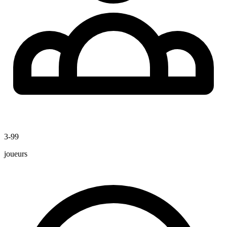
3-99
joueurs