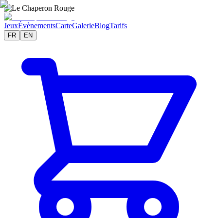
Jeux
Évènements
Carte
Galerie
Blog
Tarifs
FR
EN