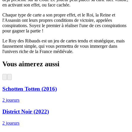
en activant son effet, ou face cachée.
Chaque type de carte a son propre effet, et le Roi, la Reine et
l'Assassin ont leurs propres conditions de victoire, appelées
conspirations. Soyez le premier à réaliser l'une de ces conspirations
pour gagner la partie !
Le Roy des Ribauds est un jeu de cartes tendu et stratégique, mais
faussement simple, qui vous permettra de vous immerger dans
l'univers riche de la France médiévale.
Vous aimerez aussi
Schotten Totten (2016)
2
joueurs
District Noir (2022)
2
joueurs