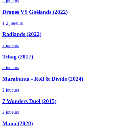
2
joueurs
Drones VS Goélands (2022)
1-2
joueurs
Radlands (2022)
2
joueurs
Tchag (2017)
2
joueurs
Marabunta - Roll & Divide (2024)
2
joueurs
7 Wonders Duel (2015)
2
joueurs
Mana (2020)