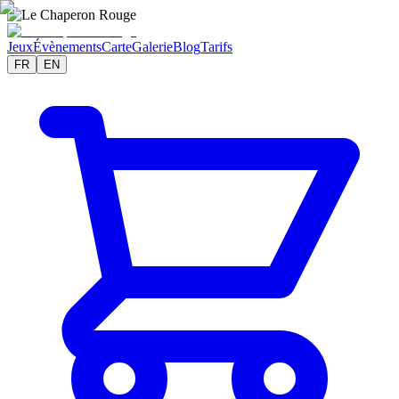
Jeux
Évènements
Carte
Galerie
Blog
Tarifs
FR
EN