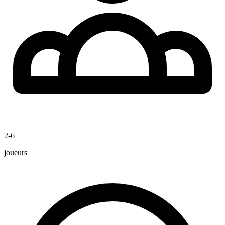
2-6
joueurs