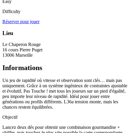
Easy
Difficulty
Réserver pour jouer
Lieu
Le Chaperon Rouge
16 cours Pierre Puget
13006 Marseille
Informations
Un jeu de rapidité où vitesse et observation sont clés… mais pas
uniquement. Grâce à un système ingénieux de contraintes ajustable
et évolutif, Pas Touche ! met tous les joueurs sur un pied d'égalité,
peu importe leur niveau de rapidité. Idéal pour jouer entre
générations ou profils différents. L36a tension monte, mais les
chances restent équilibrées.
Objectif
Lancez deux dés pour obtenir une combinaison gourmandise +
chiffre, puis touchez le plus vite possible la carte correspondante