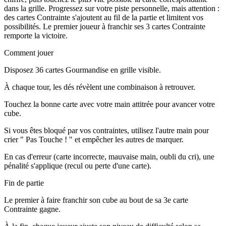
dans la grille. Progressez sur votre piste personnelle, mais attention :
des cartes Contrainte s'ajoutent au fil de la partie et limitent vos
possibilités. Le premier joueur à franchir ses 3 cartes Contrainte
remporte la victoire.
Comment jouer
Disposez 36 cartes Gourmandise en grille visible.
À chaque tour, les dés révèlent une combinaison à retrouver.
Touchez la bonne carte avec votre main attitrée pour avancer votre
cube.
Si vous êtes bloqué par vos contraintes, utilisez l'autre main pour
crier " Pas Touche ! " et empêcher les autres de marquer.
En cas d'erreur (carte incorrecte, mauvaise main, oubli du cri), une
pénalité s'applique (recul ou perte d'une carte).
Fin de partie
Le premier à faire franchir son cube au bout de sa 3e carte
Contrainte gagne.