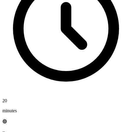
20
minutes
🟢