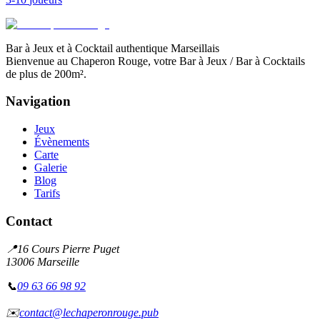
Bar à Jeux et à Cocktail authentique Marseillais
Bienvenue au Chaperon Rouge, votre Bar à Jeux / Bar à Cocktails
de plus de 200m².
Navigation
Jeux
Évènements
Carte
Galerie
Blog
Tarifs
Contact
📍
16 Cours Pierre Puget
13006 Marseille
📞
09 63 66 98 92
✉️
contact@lechaperonrouge.pub