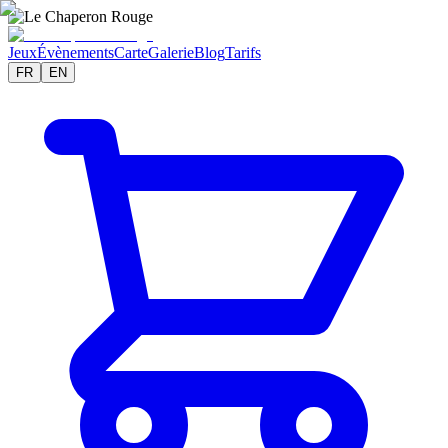
Jeux
Évènements
Carte
Galerie
Blog
Tarifs
FR
EN