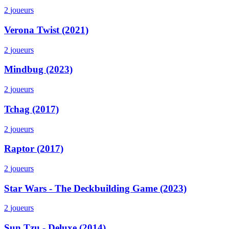
2
joueurs
Verona Twist (2021)
2
joueurs
Mindbug (2023)
2
joueurs
Tchag (2017)
2
joueurs
Raptor (2017)
2
joueurs
Star Wars - The Deckbuilding Game (2023)
2
joueurs
Sun Tzu - Deluxe (2014)