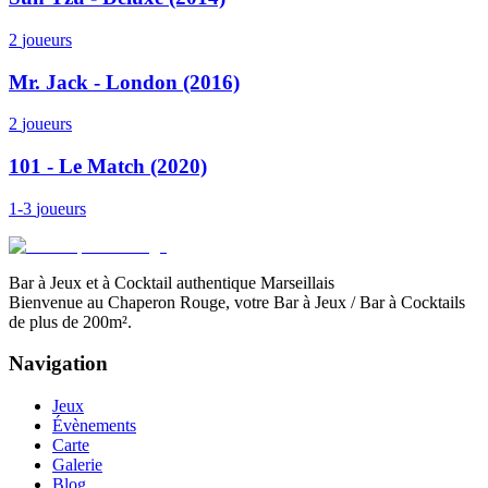
2
joueurs
Mr. Jack - London (2016)
2
joueurs
101 - Le Match (2020)
1-3
joueurs
Bar à Jeux et à Cocktail authentique Marseillais
Bienvenue au Chaperon Rouge, votre Bar à Jeux / Bar à Cocktails
de plus de 200m².
Navigation
Jeux
Évènements
Carte
Galerie
Blog