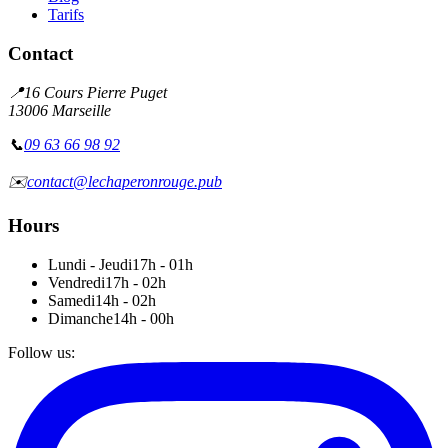
Tarifs
Contact
📍
16 Cours Pierre Puget
13006 Marseille
📞
09 63 66 98 92
✉️
contact@lechaperonrouge.pub
Hours
Lundi - Jeudi
17h - 01h
Vendredi
17h - 02h
Samedi
14h - 02h
Dimanche
14h - 00h
Follow us
: