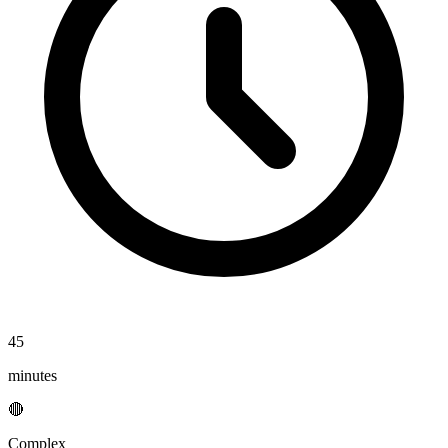
45
minutes
🔴
Complex