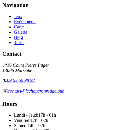
Navigation
Jeux
Évènements
Carte
Galerie
Blog
Tarifs
Contact
📍
16 Cours Pierre Puget
13006 Marseille
📞
09 63 66 98 92
✉️
contact@lechaperonrouge.pub
Hours
Lundi - Jeudi
17h - 01h
Vendredi
17h - 02h
Samedi
14h - 02h