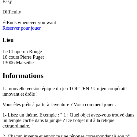
Easy
Difficulty
♾️
Ends whenever you want
Réserver pour jouer
Lieu
Le Chaperon Rouge
16 cours Pierre Puget
13006 Marseille
Informations
La nouvelle version épique du jeu TOP TEN ! Un jeu coopératif
innovant et drôle !
Vous êtes prêts à partir à l'aventure ? Voici comment jouer :
1- Lisez un thème. Exemple : " 1 : Quel objet avez-vous trouvé dans
un temple caché dans la jungle ? De l'objet nul à la relique
extraordinaire. "
2- Chacun invente et annonce une réponse correspondant à son n°