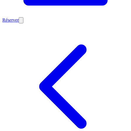
Réserver