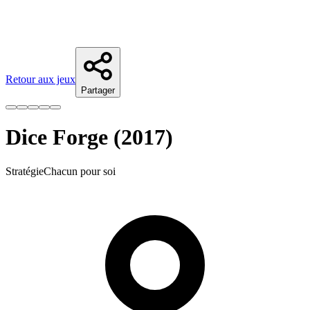
Retour aux jeux
Partager
Dice Forge (2017)
Stratégie
Chacun pour soi