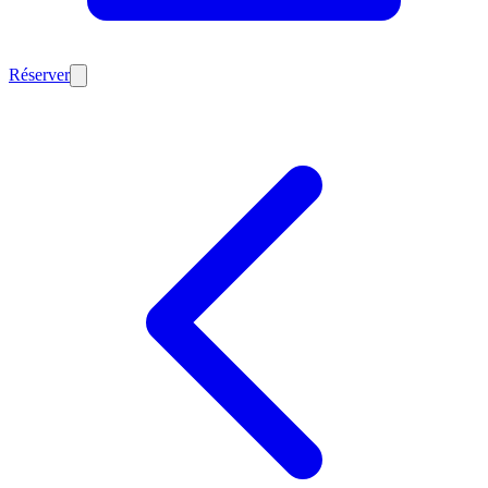
Réserver