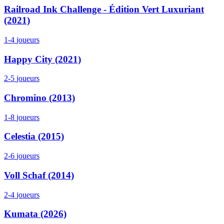
Railroad Ink Challenge - Édition Vert Luxuriant
(2021)
1-4
joueurs
Happy City (2021)
2-5
joueurs
Chromino (2013)
1-8
joueurs
Celestia (2015)
2-6
joueurs
Voll Schaf (2014)
2-4
joueurs
Kumata (2026)