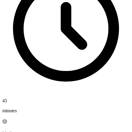
45
minutes
🟡