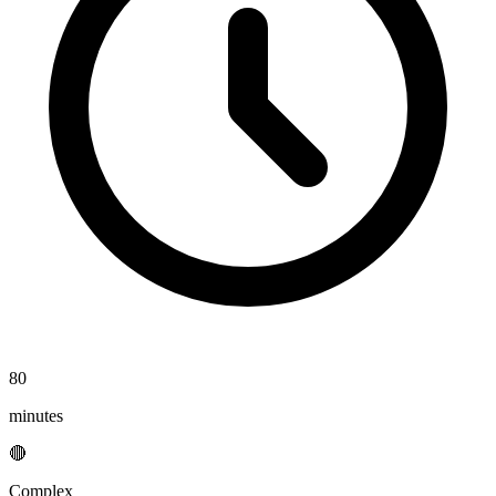
80
minutes
🔴
Complex