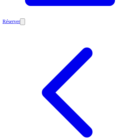
Réserver