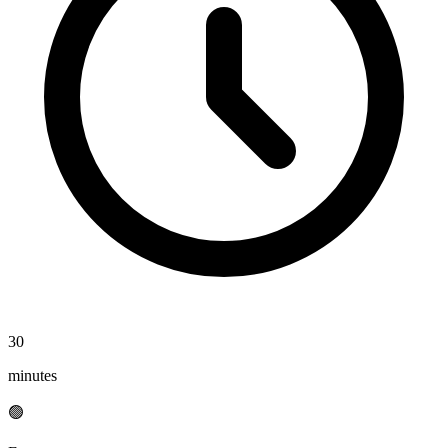
30
minutes
🟢