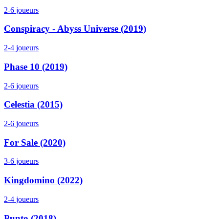
2-6
joueurs
Conspiracy - Abyss Universe (2019)
2-4
joueurs
Phase 10 (2019)
2-6
joueurs
Celestia (2015)
2-6
joueurs
For Sale (2020)
3-6
joueurs
Kingdomino (2022)
2-4
joueurs
Punto (2018)