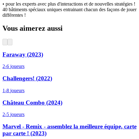
• pour les experts avec plus d'interactions et de nouvelles stratégies !
40 bâtiments spéciaux uniques entrainant chacun des façons de jouer
différentes !
Vous aimerez aussi
Faraway (2023)
2-6
joueurs
Challengers! (2022)
1-8
joueurs
Château Combo (2024)
2-5
joueurs
Marvel - Remix - assemblez la meilleure équipe, carte
par carte ! (2023)