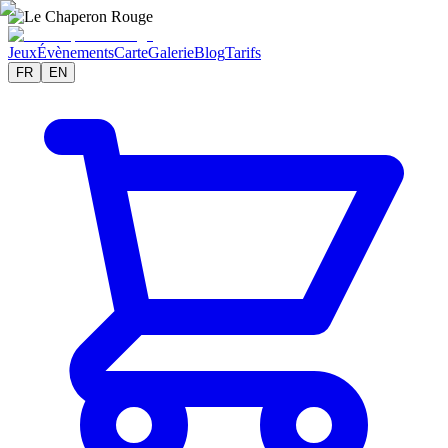
Jeux
Évènements
Carte
Galerie
Blog
Tarifs
FR
EN