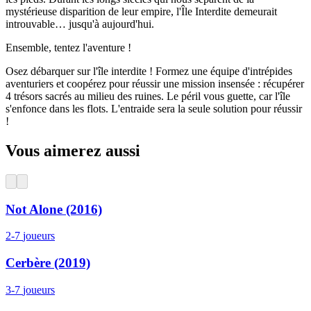
mystérieuse disparition de leur empire, l'Île Interdite demeurait
introuvable… jusqu'à aujourd'hui.
Ensemble, tentez l'aventure !
Osez débarquer sur l'île interdite ! Formez une équipe d'intrépides
aventuriers et coopérez pour réussir une mission insensée : récupérer
4 trésors sacrés au milieu des ruines. Le péril vous guette, car l'île
s'enfonce dans les flots. L'entraide sera la seule solution pour réussir
!
Vous aimerez aussi
Not Alone (2016)
2-7
joueurs
Cerbère (2019)
3-7
joueurs