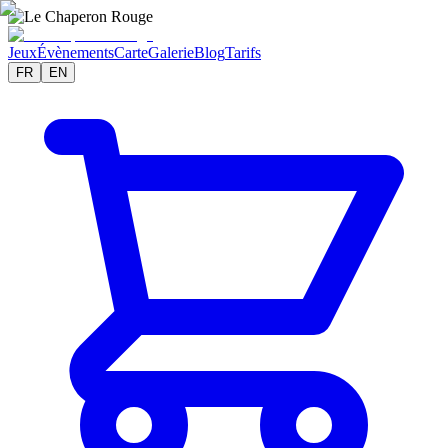
Jeux
Évènements
Carte
Galerie
Blog
Tarifs
FR
EN