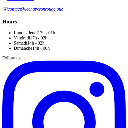
✉️
contact@lechaperonrouge.pub
Hours
Lundi - Jeudi
17h - 01h
Vendredi
17h - 02h
Samedi
14h - 02h
Dimanche
14h - 00h
Follow us
: