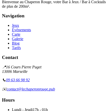
Bienvenue au Chaperon Rouge, votre Bar à Jeux / Bar à Cocktails
de plus de 200m².
Navigation
Jeux
Évènements
Carte
Galerie
Blog
Tarifs
Contact
📍
16 Cours Pierre Puget
13006 Marseille
📞
09 63 66 98 92
✉️
contact@lechaperonrouge.pub
Hours
Lundi - Jeudi
17h - 01h