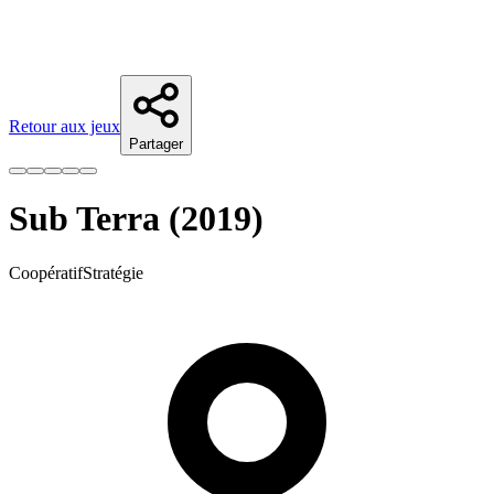
Retour aux jeux
Partager
Sub Terra (2019)
Coopératif
Stratégie