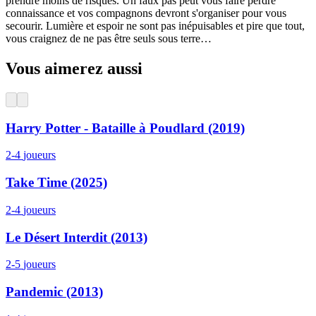
prendre moins de risques. Un faux pas peut vous faire perdre
connaissance et vos compagnons devront s'organiser pour vous
secourir. Lumière et espoir ne sont pas inépuisables et pire que tout,
vous craignez de ne pas être seuls sous terre…
Vous aimerez aussi
Harry Potter - Bataille à Poudlard (2019)
2-4
joueurs
Take Time (2025)
2-4
joueurs
Le Désert Interdit (2013)
2-5
joueurs
Pandemic (2013)