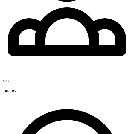
3-6
joueurs