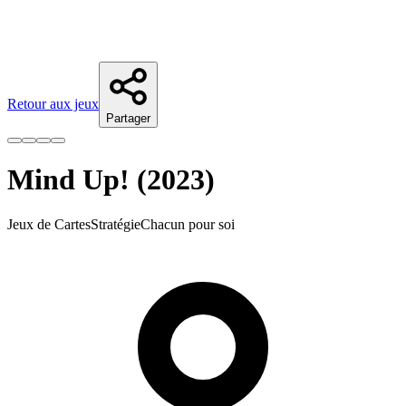
Retour aux jeux
Partager
Mind Up! (2023)
Jeux de Cartes
Stratégie
Chacun pour soi