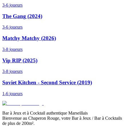
3-6
joueurs
The Gang (2024)
3-6
joueurs
Matchy Matchy (2026)
3-8
joueurs
Vip RIP (2025)
3-8
joueurs
Soviet Kitchen - Second Service (2019)
1-6
joueurs
Bar à Jeux et à Cocktail authentique Marseillais
Bienvenue au Chaperon Rouge, votre Bar à Jeux / Bar à Cocktails
de plus de 200m².