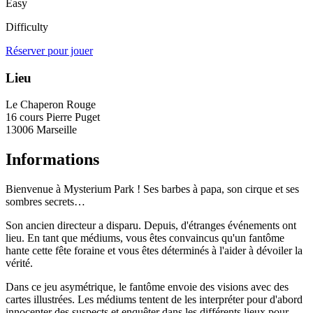
Easy
Difficulty
Réserver pour jouer
Lieu
Le Chaperon Rouge
16 cours Pierre Puget
13006 Marseille
Informations
Bienvenue à Mysterium Park ! Ses barbes à papa, son cirque et ses
sombres secrets…
Son ancien directeur a disparu. Depuis, d'étranges événements ont
lieu. En tant que médiums, vous êtes convaincus qu'un fantôme
hante cette fête foraine et vous êtes déterminés à l'aider à dévoiler la
vérité.
Dans ce jeu asymétrique, le fantôme envoie des visions avec des
cartes illustrées. Les médiums tentent de les interpréter pour d'abord
innocenter des suspects et enquêter dans les différents lieux pour