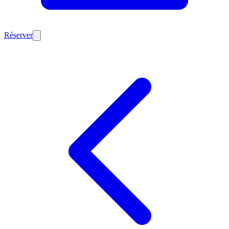
Réserver