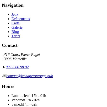
Navigation
Jeux
Évènements
Carte
Galerie
Blog
Tarifs
Contact
📍
16 Cours Pierre Puget
13006 Marseille
📞
09 63 66 98 92
✉️
contact@lechaperonrouge.pub
Hours
Lundi - Jeudi
17h - 01h
Vendredi
17h - 02h
Samedi
14h - 02h