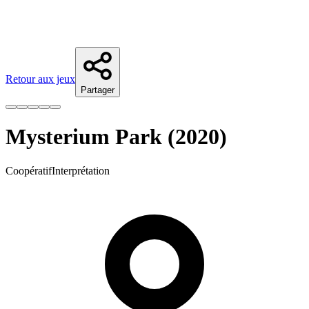
Retour aux jeux
Partager
Mysterium Park (2020)
Coopératif
Interprétation