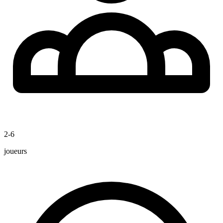
2-6
joueurs