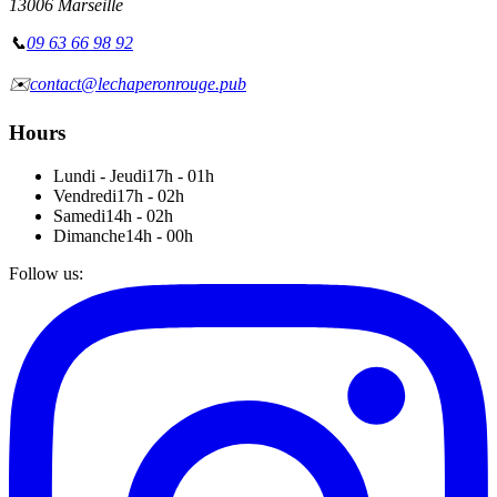
13006 Marseille
📞
09 63 66 98 92
✉️
contact@lechaperonrouge.pub
Hours
Lundi - Jeudi
17h - 01h
Vendredi
17h - 02h
Samedi
14h - 02h
Dimanche
14h - 00h
Follow us
: