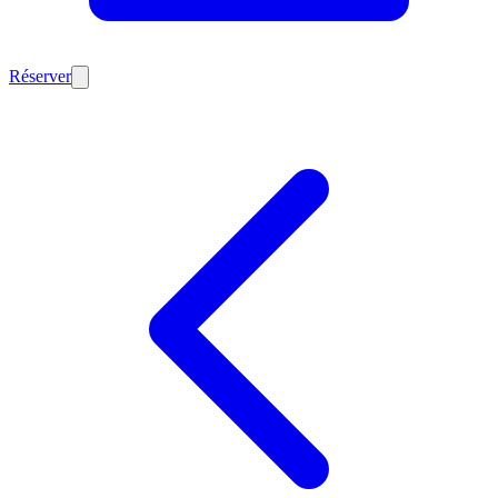
Réserver