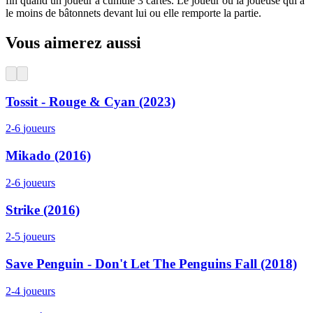
fin quand un joueur a cumulé 3 cartes. Le joueur ou la joueuse qui a
le moins de bâtonnets devant lui ou elle remporte la partie.
Vous aimerez aussi
Tossit - Rouge & Cyan (2023)
2-6
joueurs
Mikado (2016)
2-6
joueurs
Strike (2016)
2-5
joueurs
Save Penguin - Don't Let The Penguins Fall (2018)
2-4
joueurs