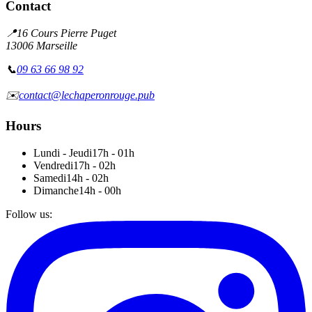
Contact
📍
16 Cours Pierre Puget
13006 Marseille
📞
09 63 66 98 92
✉️
contact@lechaperonrouge.pub
Hours
Lundi - Jeudi
17h - 01h
Vendredi
17h - 02h
Samedi
14h - 02h
Dimanche
14h - 00h
Follow us
: