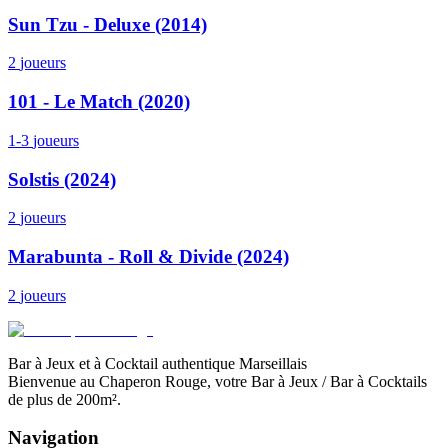
Sun Tzu - Deluxe (2014)
2
joueurs
101 - Le Match (2020)
1-3
joueurs
Solstis (2024)
2
joueurs
Marabunta - Roll & Divide (2024)
2
joueurs
Bar à Jeux et à Cocktail authentique Marseillais
Bienvenue au Chaperon Rouge, votre Bar à Jeux / Bar à Cocktails
de plus de 200m².
Navigation