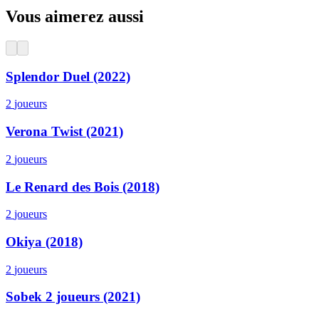
Vous aimerez aussi
Splendor Duel (2022)
2
joueurs
Verona Twist (2021)
2
joueurs
Le Renard des Bois (2018)
2
joueurs
Okiya (2018)
2
joueurs
Sobek 2 joueurs (2021)