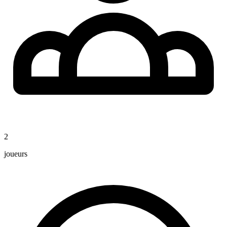
2
joueurs