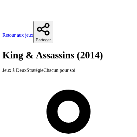
Retour aux jeux
Partager
King & Assassins (2014)
Jeux à Deux
Stratégie
Chacun pour soi