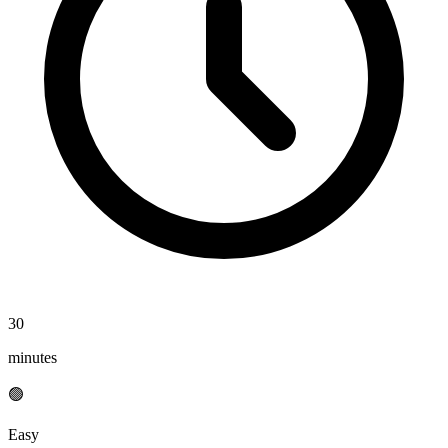
30
minutes
🟢
Easy