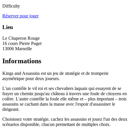
Difficulty
Réserver pour jouer
Lieu
Le Chaperon Rouge
16 cours Pierre Puget
13006 Marseille
Informations
Kings and Assassins est un jeu de stratégie et de tromperie
asymétrique pour deux joueurs.
L'un contrôle le vil roi et ses chevaliers laquais qui essayent de se
frayer un chemin jusqu'au château à travers une foule de citoyens en
colère. L'autre contrôle la foule elle même et – plus important – trois
assassins se cachant dans la masse avec l'espoir d'assassiner le
dirigeant.
Choisissez votre stratégie, cachez les assassins et jouez l'un des deux
scénarios disponible, chacun permettant de multiples choix.