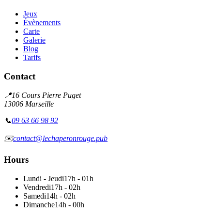
Jeux
Évènements
Carte
Galerie
Blog
Tarifs
Contact
📍
16 Cours Pierre Puget
13006 Marseille
📞
09 63 66 98 92
✉️
contact@lechaperonrouge.pub
Hours
Lundi - Jeudi
17h - 01h
Vendredi
17h - 02h
Samedi
14h - 02h
Dimanche
14h - 00h