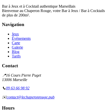
Bar à Jeux et à Cocktail authentique Marseillais
Bienvenue au Chaperon Rouge, votre Bar à Jeux / Bar à Cocktails
de plus de 200m².
Navigation
Jeux
Évènements
Carte
Galerie
Blog
Tarifs
Contact
📍
16 Cours Pierre Puget
13006 Marseille
📞
09 63 66 98 92
✉️
contact@lechaperonrouge.pub
Hours