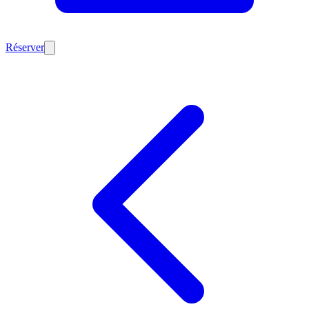
Réserver