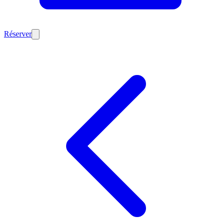
Réserver