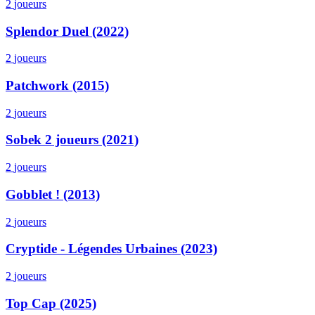
2
joueurs
Splendor Duel (2022)
2
joueurs
Patchwork (2015)
2
joueurs
Sobek 2 joueurs (2021)
2
joueurs
Gobblet ! (2013)
2
joueurs
Cryptide - Légendes Urbaines (2023)
2
joueurs
Top Cap (2025)