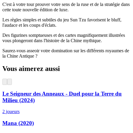
C'est à votre tour prouver votre sens de la ruse et de la stratégie dans
cette toute nouvelle édition de luxe.
Les règles simples et subtiles du jeu Sun Tzu favorisent le bluff,
l'audace et les coups d'éclats.
Des figurines somptueuses et des cartes magnifiquement illustrées
vous plongeront dans l'histoire de la Chine mythique.
Saurez-vous asseoir votre domination sur les différents royaumes de
la Chine Antique ?
Vous aimerez aussi
Le Seigneur des Anneaux - Duel pour la Terre du
Milieu (2024)
2
joueurs
Mana (2020)