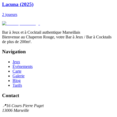
Lacuna (2025)
2
joueurs
Bar à Jeux et à Cocktail authentique Marseillais
Bienvenue au Chaperon Rouge, votre Bar à Jeux / Bar à Cocktails
de plus de 200m².
Navigation
Jeux
Évènements
Carte
Galerie
Blog
Tarifs
Contact
📍
16 Cours Pierre Puget
13006 Marseille