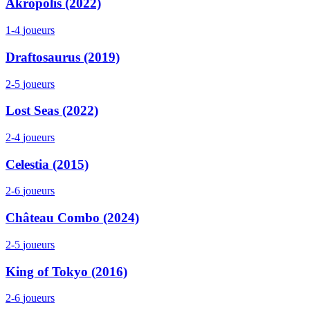
Akropolis (2022)
1-4
joueurs
Draftosaurus (2019)
2-5
joueurs
Lost Seas (2022)
2-4
joueurs
Celestia (2015)
2-6
joueurs
Château Combo (2024)
2-5
joueurs
King of Tokyo (2016)
2-6
joueurs