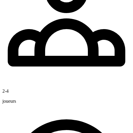
2-4
joueurs