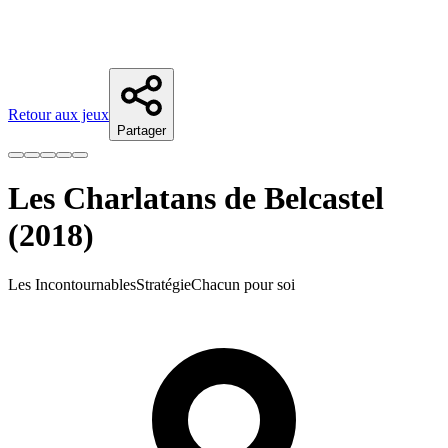
Retour aux jeux
Partager
Les Charlatans de Belcastel
(2018)
Les Incontournables
Stratégie
Chacun pour soi