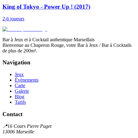
King of Tokyo - Power Up ! (2017)
2-6
joueurs
Bar à Jeux et à Cocktail authentique Marseillais
Bienvenue au Chaperon Rouge, votre Bar à Jeux / Bar à Cocktails
de plus de 200m².
Navigation
Jeux
Évènements
Carte
Galerie
Blog
Tarifs
Contact
📍
16 Cours Pierre Puget
13006 Marseille