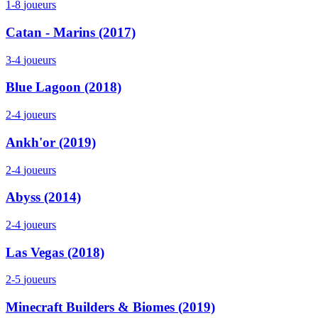
1-8
joueurs
Catan - Marins (2017)
3-4
joueurs
Blue Lagoon (2018)
2-4
joueurs
Ankh'or (2019)
2-4
joueurs
Abyss (2014)
2-4
joueurs
Las Vegas (2018)
2-5
joueurs
Minecraft Builders & Biomes (2019)