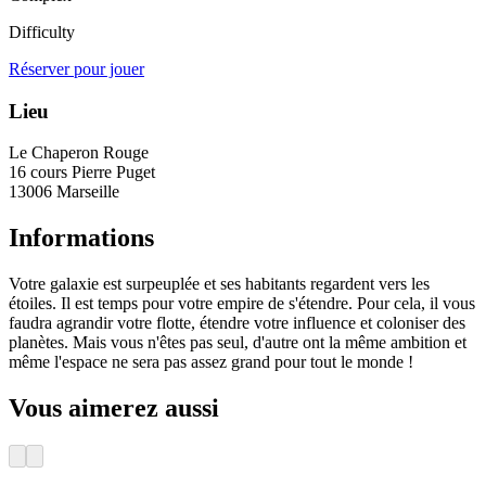
Difficulty
Réserver pour jouer
Lieu
Le Chaperon Rouge
16 cours Pierre Puget
13006 Marseille
Informations
Votre galaxie est surpeuplée et ses habitants regardent vers les
étoiles. Il est temps pour votre empire de s'étendre. Pour cela, il vous
faudra agrandir votre flotte, étendre votre influence et coloniser des
planètes. Mais vous n'êtes pas seul, d'autre ont la même ambition et
même l'espace ne sera pas assez grand pour tout le monde !
Vous aimerez aussi