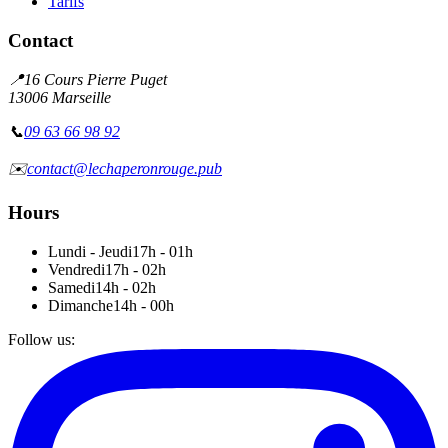
Tarifs
Contact
📍
16 Cours Pierre Puget
13006 Marseille
📞
09 63 66 98 92
✉️
contact@lechaperonrouge.pub
Hours
Lundi - Jeudi
17h - 01h
Vendredi
17h - 02h
Samedi
14h - 02h
Dimanche
14h - 00h
Follow us
: