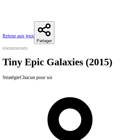
Retour aux jeux
Partager
Tiny Epic Galaxies (2015)
Stratégie
Chacun pour soi