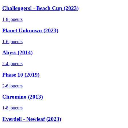
Challengers! - Beach Cup (2023)
1-8
joueurs
Planet Unknown (2023)
1-6
joueurs
Abyss (2014)
2-4
joueurs
Phase 10 (2019)
2-6
joueurs
Chromino (2013)
1-8
joueurs
Everdell - Newleaf (2023)