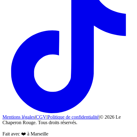
Mentions légales
|
CGV
|
Politique de confidentialité
|
© 2026 Le
Chaperon Rouge. Tous droits réservés.
Fait avec ❤️ à Marseille