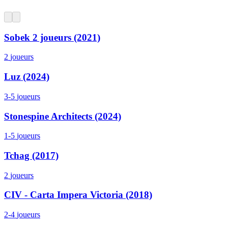
Sobek 2 joueurs (2021)
2
joueurs
Luz (2024)
3-5
joueurs
Stonespine Architects (2024)
1-5
joueurs
Tchag (2017)
2
joueurs
CIV - Carta Impera Victoria (2018)
2-4
joueurs