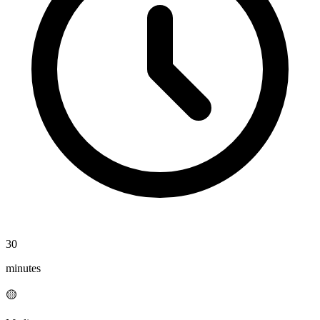
30
minutes
🟡