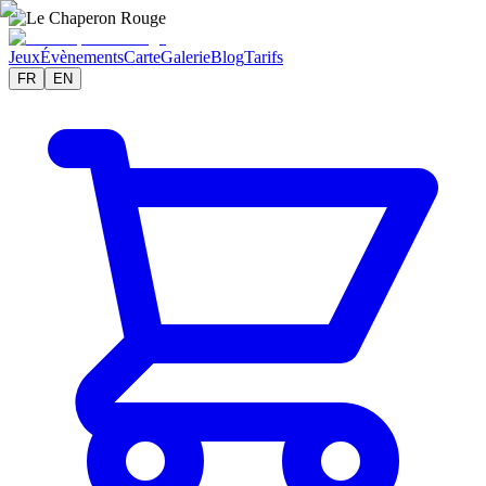
Jeux
Évènements
Carte
Galerie
Blog
Tarifs
FR
EN